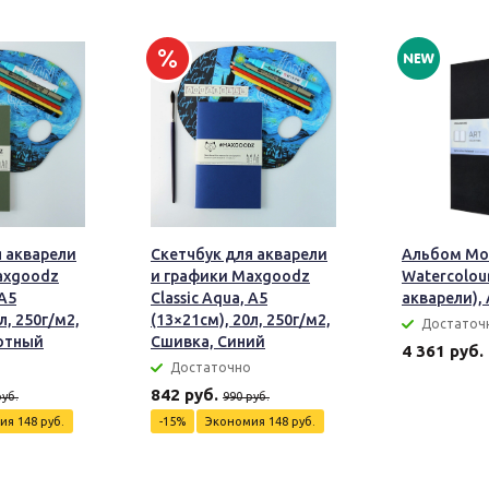
я акварели
Скетчбук для акварели
Альбом Mol
axgoodz
и графики Maxgoodz
Watercolou
 А5
Classic Aqua, А5
акварели),
л, 250г/м2,
(13×21см), 20л, 250г/м2,
Достаточ
отный
Сшивка, Синий
4 361 руб.
Достаточно
842 руб.
руб.
990 руб.
мия
148 руб.
-15%
Экономия
148 руб.