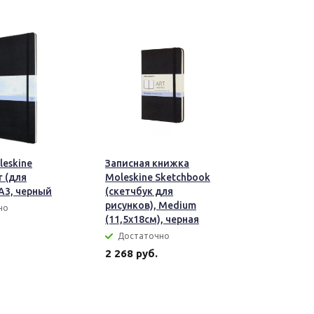
eskine
Записная книжка
r (для
Moleskine Sketchbook
 А3, черный
(скетчбук для
рисунков), Medium
но
(11,5х18см), черная
Достаточно
2 268 руб.