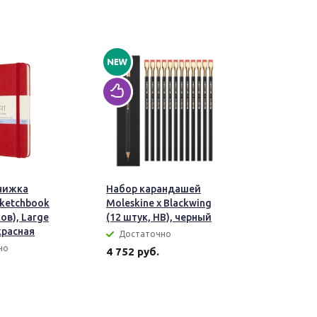
нижка
Набор карандашей
Sketchbook
Moleskine x Blackwing
ов), Large
(12 штук, HB), черный
красная
Достаточно
но
4 752 руб.