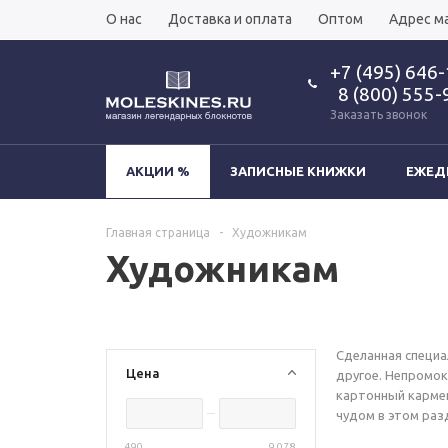
О нас
Доставка и оплата
Оптом
Адрес м
+7 (495) 646
8 (800) 555-
Заказать звонок
АКЦИИ %
ЗАПИСНЫЕ КНИЖКИ
ЕЖЕД
Главная страница
-
Художникам
Художникам
Сделанная специа
Цена
другое. Непромок
картонный кармеш
чудом в этом раз
490
9 078