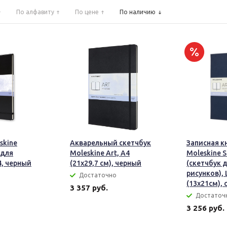
По алфавиту
По цене
По наличию
skine
Акварельный скетчбук
Записная к
(для
Moleskine Art, A4
Moleskine 
4, черный
(21x29,7 см), черный
(скетчбук 
рисунков), 
Достаточно
(13x21см), 
3 357 руб.
Достаточ
3 256 руб.