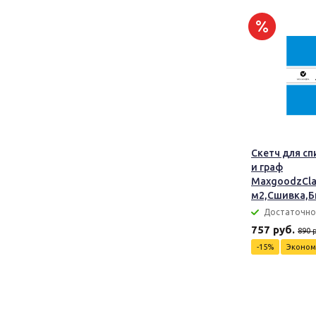
Скетч для сп
и граф
MaxgoodzClas
м2,Сшивка,Б
Достаточно
757 руб.
890 
-15%
Эконо