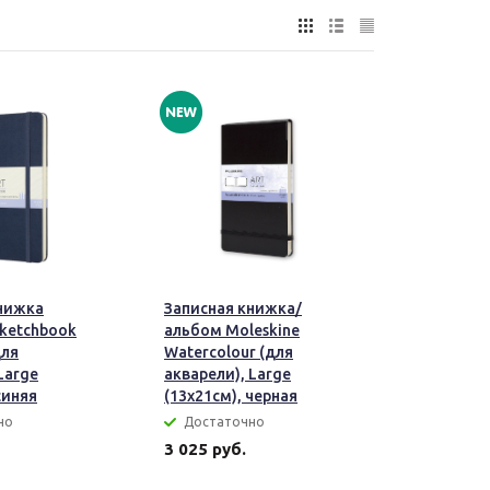
нижка
Записная книжка/
Sketchbook
альбом Moleskine
для
Watercolour (для
Large
акварели), Large
синяя
(13х21см), черная
но
Достаточно
3 025 руб.