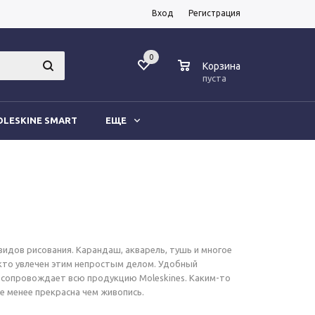
Вход
Регистрация
0
0
Корзина
пуста
LESKINE SMART
ЕЩЕ
видов рисования. Карандаш, акварель, тушь и многое
 кто увлечен этим непростым делом. Удобный
 сопровождает всю продукцию Moleskines. Каким-то
е менее прекрасна чем живопись.