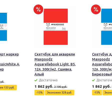
ирт маркер
Скетчбук для акварели
Скетчбук д
Maxgoodz
Maxgoodz
sicWhite,A5,32л,160г/
Aquarellebook Light, B5,
Aquarellebo
ир
12л, 300г/м2, Сшивка,
12л, 300г/м
Алый
Бирюзовы
Достаточно
Достаточ
руб.
1 862 руб.
1 862 руб.
2 190 руб.
мия
133 руб.
-15%
Экономия
328 руб.
-15%
Экон