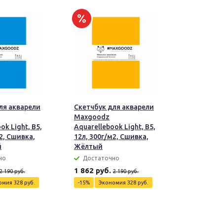
ля акварели
Скетчбук для акварели
Maxgoodz
ok Light, B5,
Aquarellebook Light, B5,
2, Сшивка,
12л, 300г/м2, Сшивка,
й
Жёлтый
но
Достаточно
1 862 руб.
2 190 руб.
2 190 руб.
омия
328 руб.
-15%
Экономия
328 руб.