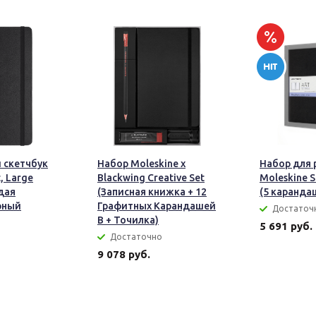
 скетчбук
Набор Moleskine x
Набор для 
, Large
Blackwing Creative Set
Moleskine S
рдая
(Записная книжка + 12
(5 каранда
рный
Графитных Карандашей
Достаточ
B + Точилка)
5 691 руб.
Достаточно
9 078 руб.