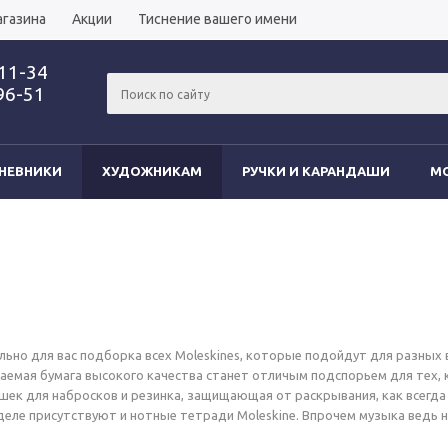
агазина
Акции
Тиснение вашего имени
-11-34
96-51
НЕВНИКИ
ХУДОЖНИКАМ
РУЧКИ И КАРАНДАШИ
MO
льно для вас подборка всех Moleskines, которые подойдут для разных 
аемая бумага высокого качества станет отличым подспорьем для тех,
ек для набросков и резинка, защищающая от раскрывания, как всегда
деле присутствуют и нотные тетради Moleskine. Впрочем музыка ведь н