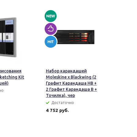
рисования
Набор карандашей
ketching Kit
Moleskine x Blackwing (2
шей)
Графит Карандаша HB +
2 Графит Карандаша B +
но
Точилка), чер
Достаточно
4 752 руб.