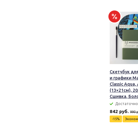
Скетчбук дл
и графики M
Classic Aqua,
(13×21см), 20
Сшивка, Бол
Достаточно
842 руб.
990 
-15%
Эконо