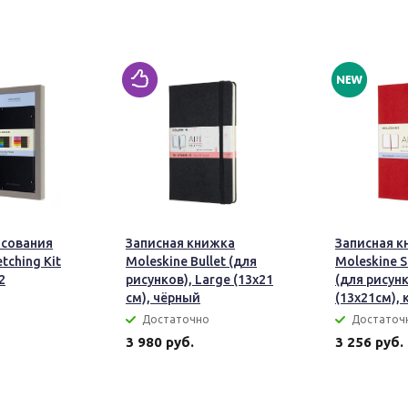
исования
Записная книжка
Записная к
tching Kit
Moleskine Bullet (для
Moleskine 
2
рисунков), Large (13х21
(для рисунк
см), чёрный
(13x21см), 
Достаточно
Достаточ
3 980 руб.
3 256 руб.