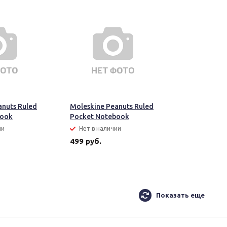
anuts Ruled
Moleskine Peanuts Ruled
book
Pocket Notebook
ии
Нет в наличии
499 руб.
Показать еще