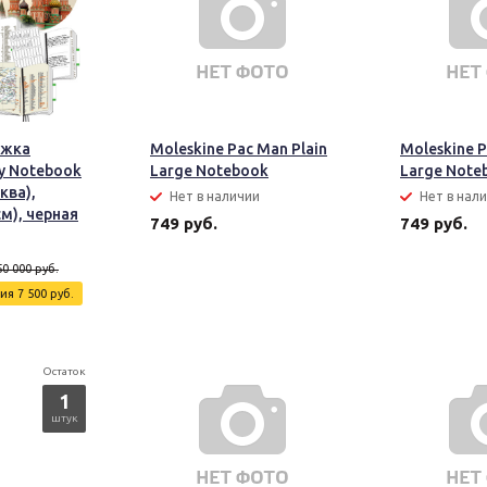
ижка
Moleskine Pac Man Plain
Moleskine P
ty Notebook
Large Notebook
Large Note
ква),
Нет в наличии
Нет в нал
см), черная
749 руб.
749 руб.
50 000 руб.
мия
7 500 руб.
Остаток
1
штук