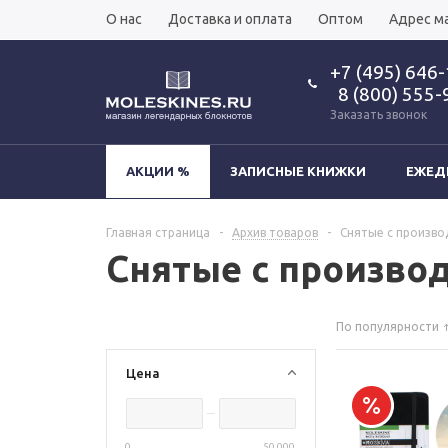
О нас
Доставка и оплата
Оптом
Адрес м
+7 (495) 646
8 (800) 555-
Заказать звонок
АКЦИИ %
ЗАПИСНЫЕ КНИЖКИ
ЕЖЕД
Главная страница
-
Архив товаров
-
Снятые с произво
Снятые с производ
По популярности
Цена
0
50 000