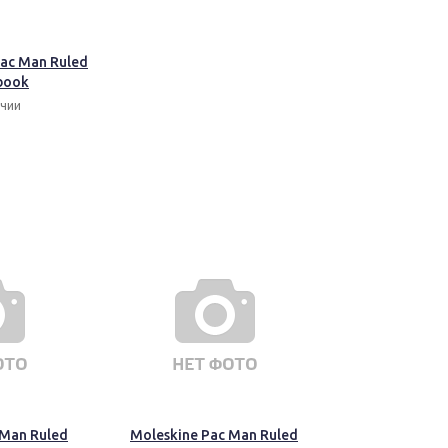
Pac Man Ruled
book
ичии
 Man Ruled
Moleskine Pac Man Ruled