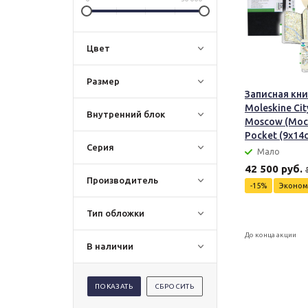
Цвет
Размер
Записная кн
Moleskine Ci
Внутренний блок
Moscow (Мос
Pocket (9х14
Серия
Мало
42 500 руб.
Производитель
-15%
Эконо
Тип обложки
До конца акции
В наличии