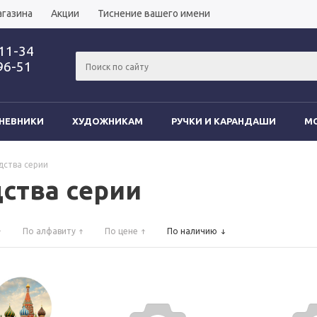
агазина
Акции
Тиснение вашего имени
-11-34
96-51
НЕВНИКИ
ХУДОЖНИКАМ
РУЧКИ И КАРАНДАШИ
MO
дства серии
ства серии
По алфавиту
По цене
По наличию