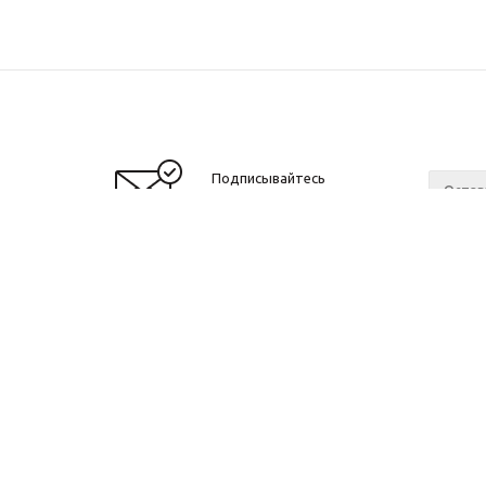
Подписывайтесь
на новости и акции
О нас
c 10 до 21 без выходных
Ваканс
ОГРНИП: 323774600518961
ИНН: 770172066632
ИП Антохин Михаил Андреевич