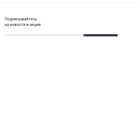
Подписывайтесь
на новости и акции
+7 (495) 646-11-34
8 (800) 555-96-51
О нас
c 10 до 21 без выходных
Новости
Контакты
ОГРНИП:
Вакансии
323774600518961
Публичная оферта
ИНН: 770172066632
Политика конфиденциальности