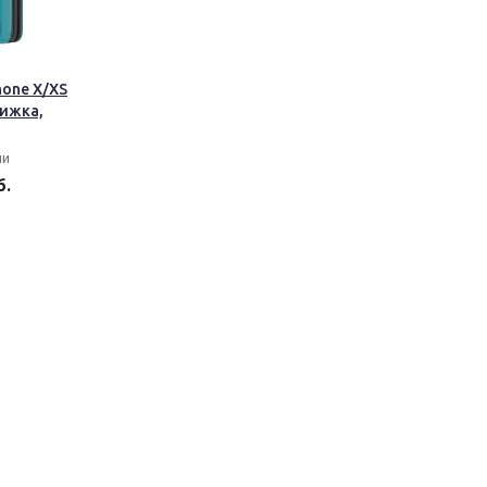
hone X/XS
нижка,
ии
б.