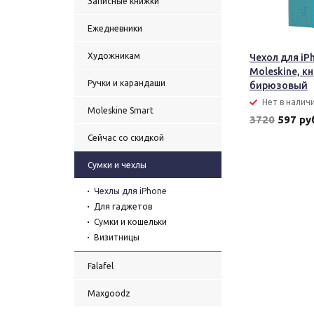
Записные книжки
Ежедневники
Художникам
Чехол для iP
Moleskine, к
Ручки и карандаши
бирюзовый
Нет в налич
Moleskine Smart
3720
597 ру
Сейчас со скидкой
Сумки и чехлы
Чехлы для iPhone
Для гаджетов
Сумки и кошельки
Визитницы
Falafel
Maxgoodz