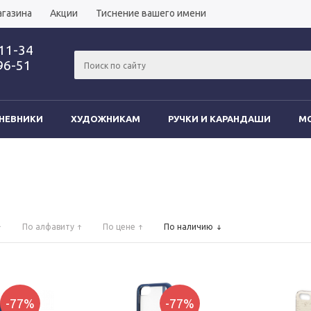
агазина
Акции
Тиснение вашего имени
-11-34
96-51
НЕВНИКИ
ХУДОЖНИКАМ
РУЧКИ И КАРАНДАШИ
MO
По алфавиту
По цене
По наличию
-77%
-77%