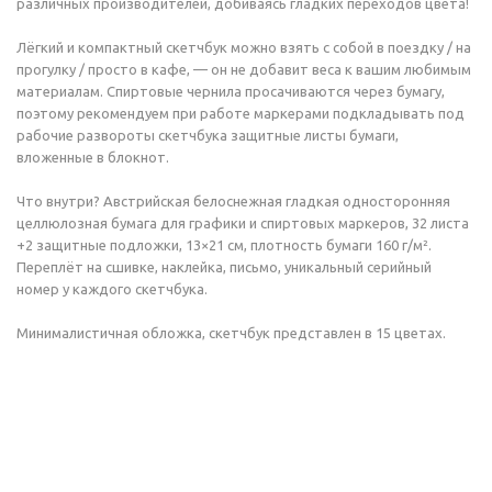
различных производителей, добиваясь гладких переходов цвета!
Лёгкий и компактный скетчбук можно взять с собой в поездку / на
прогулку / просто в кафе, — он не добавит веса к вашим любимым
материалам. Спиртовые чернила просачиваются через бумагу,
поэтому рекомендуем при работе маркерами подкладывать под
рабочие развороты скетчбука защитные листы бумаги,
вложенные в блокнот.
Что внутри? Австрийская белоснежная гладкая односторонняя
целлюлозная бумага для графики и спиртовых маркеров, 32 листа
+2 защитные подложки, 13×21 см, плотность бумаги 160 г/м².
Переплёт на сшивке, наклейка, письмо, уникальный серийный
номер у каждого скетчбука.
Минималистичная обложка, скетчбук представлен в 15 цветах.