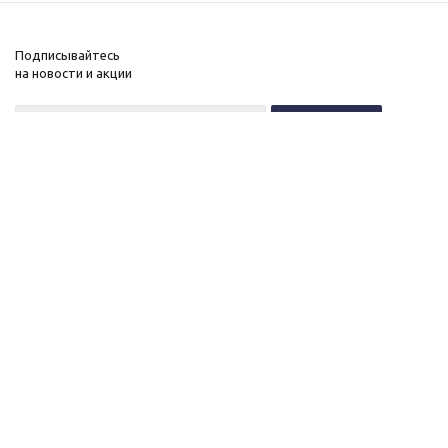
Подписывайтесь
на новости и акции
+7 (495) 646-11-34
8 (800) 555-96-51
О нас
c 10 до 21 без выходных
Новости
Контакты
ОГРНИП:
Вакансии
323774600518961
Публичная оферта
ИНН: 770172066632
Политика конфиденциальности
ИП Антохин Михаил