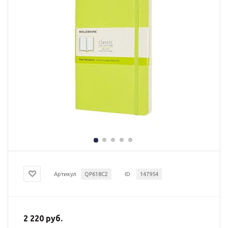
Артикул
QP618C2
ID:
147954
2 220 руб.