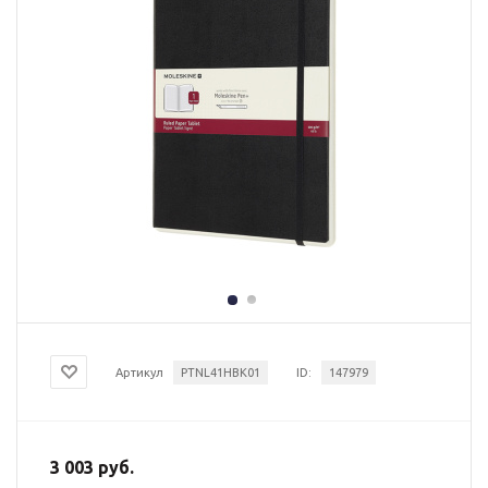
Артикул
PTNL41HBK01
ID:
147979
3 003 руб.