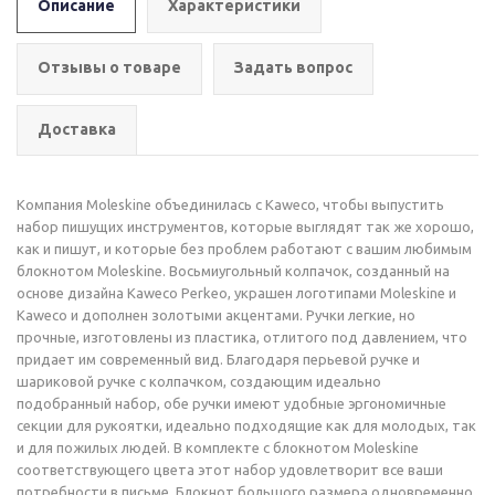
Описание
Характеристики
Отзывы о товаре
Задать вопрос
Доставка
Компания Moleskine объединилась с Kaweco, чтобы выпустить
набор пишущих инструментов, которые выглядят так же хорошо,
как и пишут, и которые без проблем работают с вашим любимым
блокнотом Moleskine. Восьмиугольный колпачок, созданный на
основе дизайна Kaweco Perkeo, украшен логотипами Moleskine и
Kaweco и дополнен золотыми акцентами. Ручки легкие, но
прочные, изготовлены из пластика, отлитого под давлением, что
придает им современный вид. Благодаря перьевой ручке и
шариковой ручке с колпачком, создающим идеально
подобранный набор, обе ручки имеют удобные эргономичные
секции для рукоятки, идеально подходящие как для молодых, так
и для пожилых людей. В комплекте с блокнотом Moleskine
соответствующего цвета этот набор удовлетворит все ваши
потребности в письме. Блокнот большого размера одновременно