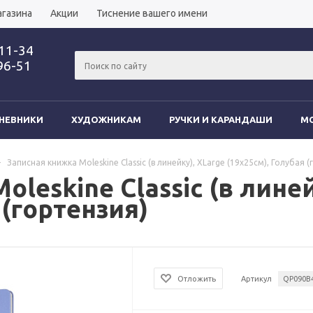
агазина
Акции
Тиснение вашего имени
-11-34
96-51
НЕВНИКИ
ХУДОЖНИКАМ
РУЧКИ И КАРАНДАШИ
MO
-
Записная книжка Moleskine Classic (в линейку), XLarge (19х25см), Голубая 
leskine Classic (в линей
 (гортензия)
Отложить
Артикул
QP090B