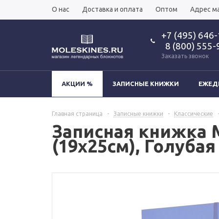
О нас
Доставка и оплата
Оптом
Адрес м
+7 (495) 646
8 (800) 555-
Заказать звонок
АКЦИИ %
ЗАПИСНЫЕ КНИЖКИ
ЕЖЕД
Главная страница
-
Записные книжки
-
Классические
Записная книжка Mo
(19х25см), Голубая