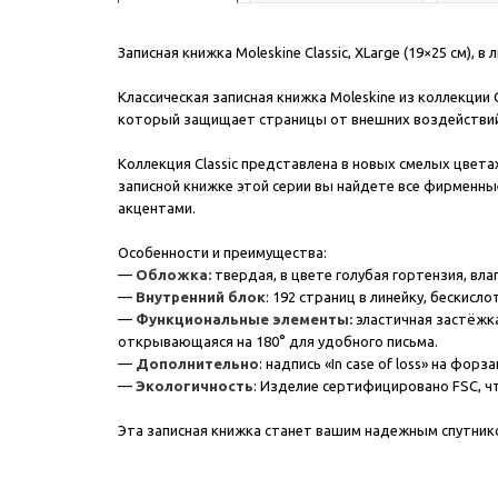
Записная книжка Moleskine Classic, XLarge (19×25 см), в 
Классическая записная книжка Moleskine из коллекции
который защищает страницы от внешних воздействий. 
Коллекция Classic представлена в новых смелых цвет
записной книжке этой серии вы найдете все фирменные
акцентами.
Особенности и преимущества:
—
Обложка:
твердая, в цвете голубая гортензия, вла
—
Внутренний блок
: 192 страниц в линейку, бескисл
—
Функциональные элементы:
эластичная застёжка
открывающаяся на 180° для удобного письма.
—
Дополнительно
: надпись «In case of loss» на фор
—
Экологичность
: Изделие сертифицировано FSC, ч
Эта записная книжка станет вашим надежным спутнико