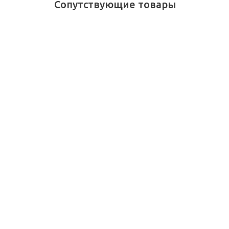
Сопутствующие товары
Ручка-роллер Moleskine
Ручка-рол
x Kaweco 0,7 мм,
x Kaweco 0
Красная, в подарочной
в подароч
упаковке
Достаточно
Достато