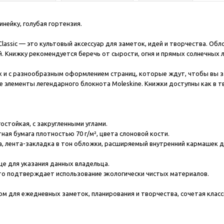
линейку, голубая гортензия.
 Classic — это культовый аксессуар для заметок, идей и творчества. Об
Книжку рекомендуется беречь от сырости, огня и прямых солнечных лу
ах и с разнообразным оформлением страниц, которые ждут, чтобы вы з
 элементы легендарного блокнота Moleskine. Книжки доступны как в т
гостойкая, с закругленными углами.
отная бумага плотностью 70 г/м², цвета слоновой кости.
, лента-закладка в тон обложки, расширяемый внутренний кармашек дл
заце для указания данных владельца.
то подтверждает использование экологически чистых материалов.
м для ежедневных заметок, планирования и творчества, сочетая клас