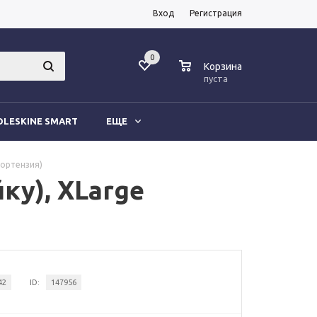
Вход
Регистрация
0
0
Корзина
пуста
LESKINE SMART
ЕЩЕ
(гортензия)
ку), XLarge
42
ID:
147956