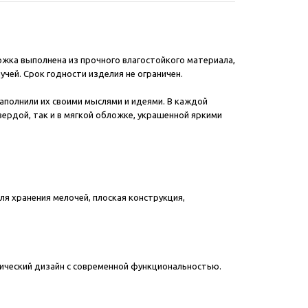
ложка выполнена из прочного влагостойкого материала,
чей. Срок годности изделия не ограничен.
аполнили их своими мыслями и идеями. В каждой
вердой, так и в мягкой обложке, украшенной яркими
я хранения мелочей, плоская конструкция,
сический дизайн с современной функциональностью.