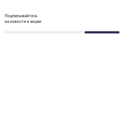
Подписывайтесь
на новости и акции
+7 (495) 646-11-34
8 (800) 555-96-51
О нас
c 10 до 21 без выходных
Новости
Контакты
ОГРНИП:
Вакансии
323774600518961
Публичная оферта
ИНН: 770172066632
Политика конфиденциальности
ИП Антохин Михаил