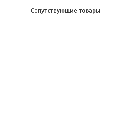
Сопутствующие товары
Ручка-роллер Moleskine
x Kaweco 0,7 мм,
Красная, в подарочной
упаковке
Достаточно