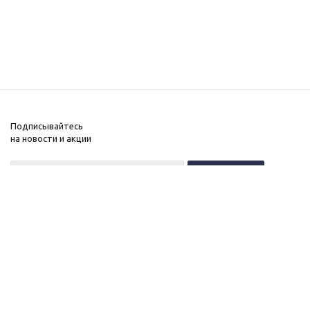
Подписывайтесь
на новости и акции
+7 (495) 646-11-34
8 (800) 555-96-51