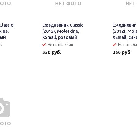
lassic
Ежедневник Classic
Ежедневник
kine,
(2012), Moleskine,
(2012), Mol
ный
XSmall, розовый
XSmall, син
ии
Нет в наличии
Нет в нал
350 руб.
350 руб.