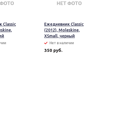
 Classic
Ежедневник Classic
eskine,
(2012), Moleskine,
ий
XSmall, черный
ичии
Нет в наличии
350 руб.