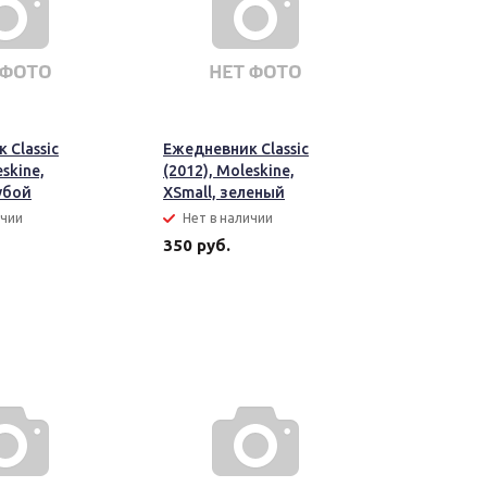
 Classic
Ежедневник Classic
eskine,
(2012), Moleskine,
убой
XSmall, зеленый
ичии
Нет в наличии
350 руб.