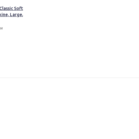
lassic Soft
kine, Large,
ии