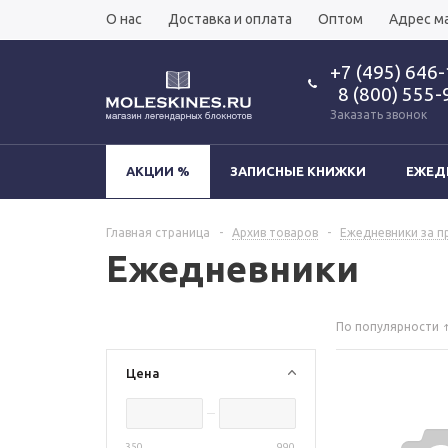
О нас
Доставка и оплата
Оптом
Адрес м
+7 (495) 646
8 (800) 555-
Заказать звонок
АКЦИИ %
ЗАПИСНЫЕ КНИЖКИ
ЕЖЕД
Главная страница
-
Архив товаров
-
Ежедневники за п
Ежедневники
По популярности
Цена
350
990