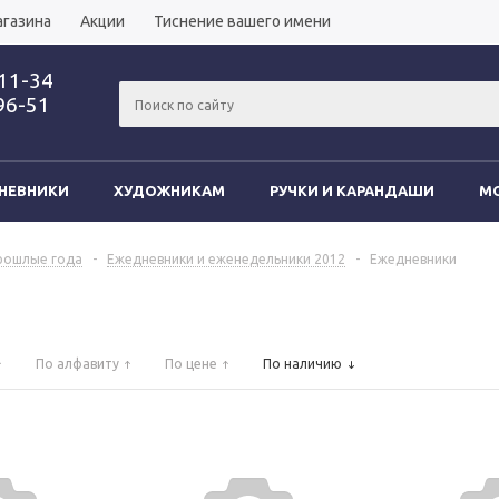
агазина
Акции
Тиснение вашего имени
-11-34
96-51
НЕВНИКИ
ХУДОЖНИКАМ
РУЧКИ И КАРАНДАШИ
MO
рошлые года
-
Ежедневники и еженедельники 2012
-
Ежедневники
По алфавиту
По цене
По наличию