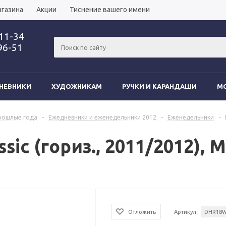
агазина
Акции
Тиснение вашего имени
-11-34
96-51
НЕВНИКИ
ХУДОЖНИКАМ
РУЧКИ И КАРАНДАШИ
MO
рошлые года
-
Ежедневники и еженедельники 2012
-
Еженедельники
-
c (гориз., 2011/2012), M
Отложить
Артикул
DHR18