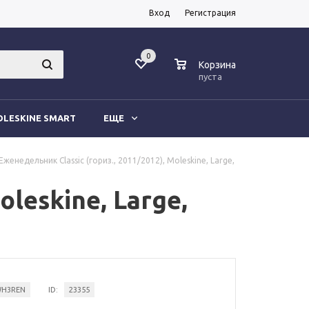
Вход
Регистрация
0
0
Корзина
пуста
LESKINE SMART
ЕЩЕ
Еженедельник Classic (гориз., 2011/2012), Moleskine, Large,
oleskine, Large,
WH3REN
ID:
23355