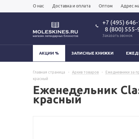
О нас
Доставка и оплата
Оптом
Адрес м
+7 (495) 646
8 (800) 555-
Заказать звонок
АКЦИИ %
ЗАПИСНЫЕ КНИЖКИ
ЕЖЕД
Главная страница
-
Архив товаров
-
Ежедневники за п
красный
Еженедельник Classi
красный