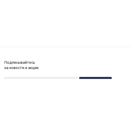
Подписывайтесь
на новости и акции
+7 (495) 646-11-34
8 (800) 555-96-51