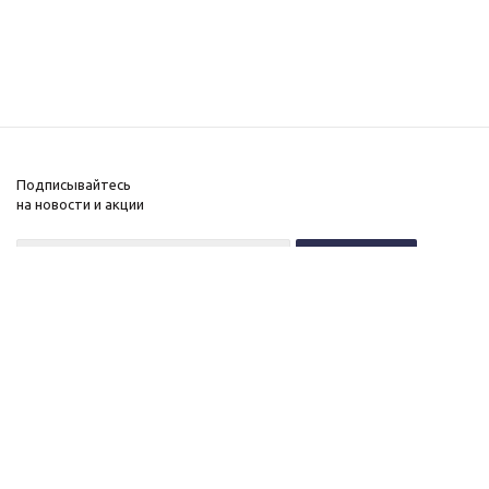
Подписывайтесь
на новости и акции
+7 (495) 646-11-34
8 (800) 555-96-51