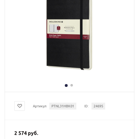
Артикул
PTNL31HBK01
ID:
24695
2 574 руб.