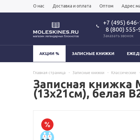
О нас
Доставка и оплата
Оптом
Адрес м
+7 (495) 646
8 (800) 555-
Заказать звонок
АКЦИИ %
ЗАПИСНЫЕ КНИЖКИ
ЕЖЕД
Главная страница
-
Записные книжки
-
Классические
Записная книжка Mo
(13х21см), белая B