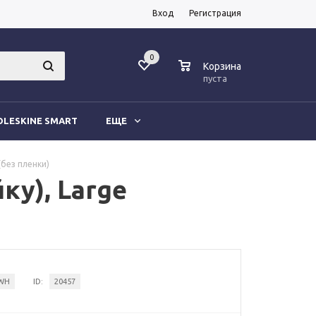
Вход
Регистрация
0
0
Корзина
пуста
LESKINE SMART
ЕЩЕ
(без пленки)
ку), Large
WH
ID:
20457