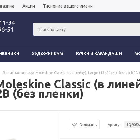
агазина
Акции
Тиснение вашего имени
-11-34
96-51
НЕВНИКИ
ХУДОЖНИКАМ
РУЧКИ И КАРАНДАШИ
MO
-
Записная книжка Moleskine Classic (в линейку), Large (13х21см), белая B2B 
leskine Classic (в линей
2B (без пленки)
Отложить
Артикул
1QP060