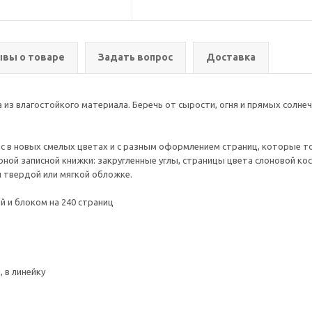
вы о товаре
Задать вопрос
Доставка
 из влагостойкого материала. Беречь от сырости, огня и прямых солнеч
Classic в новых смелых цветах и с разным оформлением страниц, которые 
ой записной книжки: закругленные углы, страницы цвета слоновой кост
й твердой или мягкой обложке.
й и блоком на 240 страниц
, в линейку