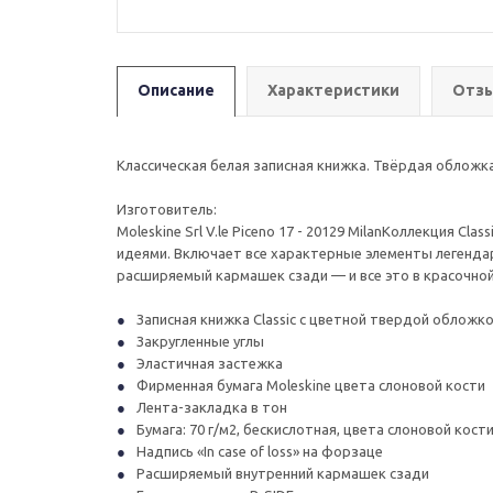
Описание
Характеристики
Отзы
Классическая белая записная книжка. Твёрдая обложка
Изготовитель:
Moleskine Srl V.le Piceno 17 - 20129 MilanКоллекция 
идеями. Включает все характерные элементы легендарн
расширяемый кармашек сзади — и все это в красочно
Записная книжка Classic с цветной твердой обложко
Закругленные углы
Эластичная застежка
Фирменная бумага Moleskine цвета слоновой кости
Лента-закладка в тон
Бумага: 70 г/м2, бескислотная, цвета слоновой кости
Надпись «In case of loss» на форзаце
Расширяемый внутренний кармашек сзади