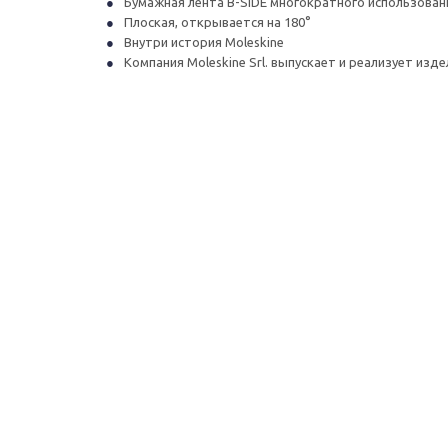
Бумажная лента B-SIDE многократного использова
Плоская, открывается на 180°
Внутри история Moleskine
Компания Moleskine Srl. выпускает и реализует изд