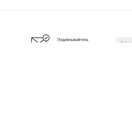
Подписывайтесь
на новости и акции
О нас
c 10 до 21 без выходных
Ваканс
ОГРНИП: 323774600518961
ИНН: 770172066632
ИП Антохин Михаил Андреевич