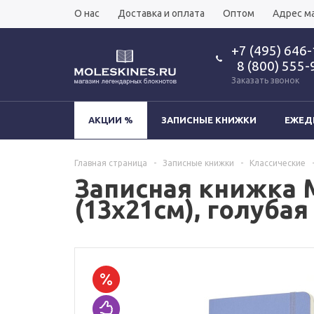
О нас
Доставка и оплата
Оптом
Адрес м
+7 (495) 646
8 (800) 555-
Заказать звонок
АКЦИИ %
ЗАПИСНЫЕ КНИЖКИ
ЕЖЕД
Главная страница
-
Записные книжки
-
Классические
Записная книжка Mo
(13х21см), голубая