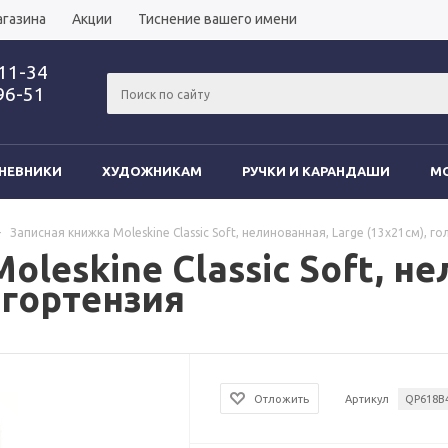
агазина
Акции
Тиснение вашего имени
-11-34
96-51
НЕВНИКИ
ХУДОЖНИКАМ
РУЧКИ И КАРАНДАШИ
MO
-
Записная книжка Moleskine Classic Soft, нелинованная, Large (13х21см), г
leskine Classic Soft, н
 гортензия
Отложить
Артикул
QP618B