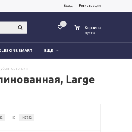
Вход
Регистрация
0
0
Корзина
пуста
LESKINE SMART
ЕЩЕ
олубая гортензия
елинованная, Large
42
ID:
147952