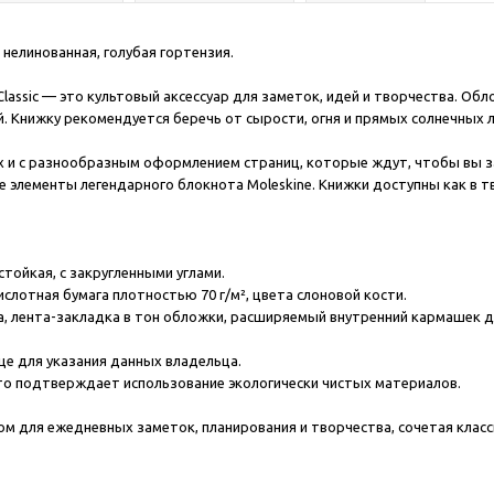
), нелинованная, голубая гортензия.
 Classic — это культовый аксессуар для заметок, идей и творчества. Об
Книжку рекомендуется беречь от сырости, огня и прямых солнечных лу
ах и с разнообразным оформлением страниц, которые ждут, чтобы вы з
 элементы легендарного блокнота Moleskine. Книжки доступны как в т
стойкая, с закругленными углами.
слотная бумага плотностью 70 г/м², цвета слоновой кости.
, лента-закладка в тон обложки, расширяемый внутренний кармашек дл
заце для указания данных владельца.
то подтверждает использование экологически чистых материалов.
м для ежедневных заметок, планирования и творчества, сочетая клас