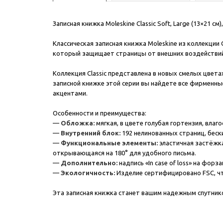
Записная книжка Moleskine Classic Soft, Large (13×21 см
Классическая записная книжка Moleskine из коллекции
который защищает страницы от внешних воздействий. 
Коллекция Classic представлена в новых смелых цвет
записной книжке этой серии вы найдете все фирменные
акцентами.
Особенности и преимущества:
—
Обложка:
мягкая, в цвете голубая гортензия, влаго
—
Внутренний блок:
192 нелинованных страниц, бески
—
Функциональные элементы:
эластичная застёжка
открывающаяся на 180° для удобного письма.
—
Дополнительно:
надпись «In case of loss» на фор
—
Экологичность:
Изделие сертифицировано FSC, ч
Эта записная книжка станет вашим надежным спутнико