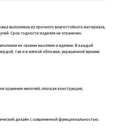
ложка выполнена из прочного влагостойкого материала,
чей. Срок годности изделия не ограничен.
аполнили их своими мыслями и идеями. В каждой
вердой, так и в мягкой обложке, украшенной яркими
я хранения мелочей, плоская конструкция,
сический дизайн с современной функциональностью.