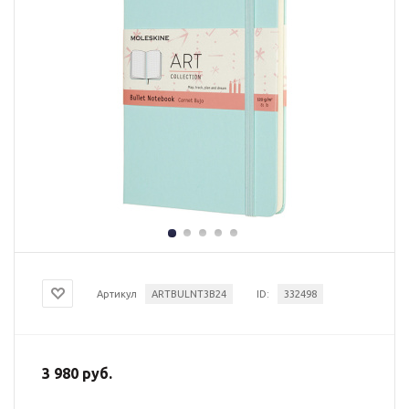
Артикул
ARTBULNT3B24
ID:
332498
3 980 руб.