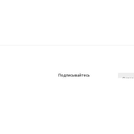
Подписывайтесь
на новости и акции
О нас
c 10 до 21 без выходных
Ваканс