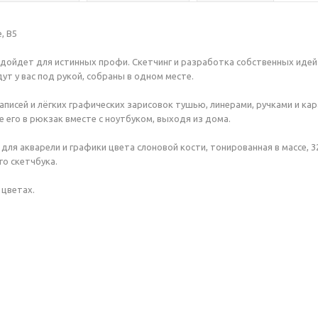
, B5
одойдет для истинных профи. Скетчинг и разработка собственных идей 
т у вас под рукой, собраны в одном месте.
писей и лёгких графических зарисовок тушью, линерами, ручками и кар
 его в рюкзак вместе с ноутбуком, выходя из дома.
ля акварели и графики цвета слоновой кости, тонированная в массе, 32 
го скетчбука.
 цветах.