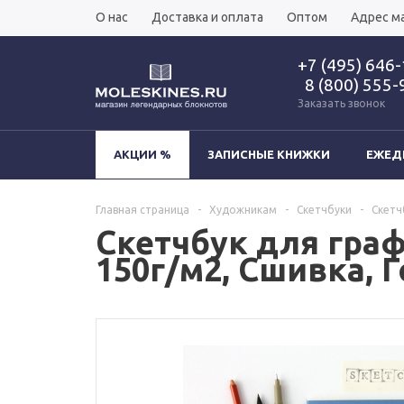
О нас
Доставка и оплата
Оптом
Адрес м
+7 (495) 646
8 (800) 555-
Заказать звонок
АКЦИИ %
ЗАПИСНЫЕ КНИЖКИ
ЕЖЕД
Главная страница
-
Художникам
-
Скетчбуки
-
Скетч
Скетчбук для граф
150г/м2, Сшивка, 