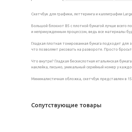
Скетчбук для графики, леттеринга и каллиграфии Large
Большой блокнот B5 с плотной бумагой лучше всего п
и непринужденным процессом, ведь все материалы буду
Гладкая плотная тонированная бумага подходит для за
что позволяет рисовать на развороте. Просто бросьте
Что внутри? Гладкая бескислотная итальянская бумага д
наклейка, письмо, уникальный серийный номер у каждо
Минималистичная обложка, скетчбук представлен в 15
Сопутствующие товары