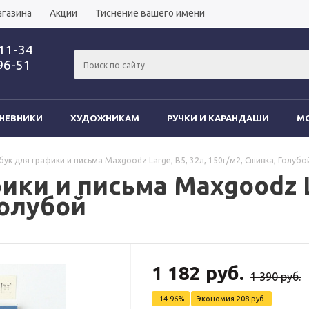
агазина
Акции
Тиснение вашего имени
-11-34
96-51
НЕВНИКИ
ХУДОЖНИКАМ
РУЧКИ И КАРАНДАШИ
MO
бук для графики и письма Maxgoodz Large, B5, 32л, 150г/м2, Сшивка, Голубо
ики и письма Maxgoodz La
Голубой
1 182 руб.
1 390 руб.
-14.96%
Экономия
208 руб.