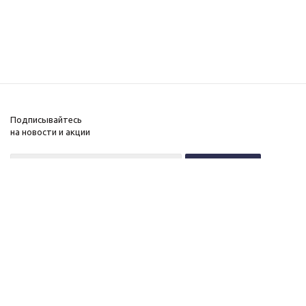
Подписывайтесь
на новости и акции
+7 (495) 646-11-34
8 (800) 555-96-51