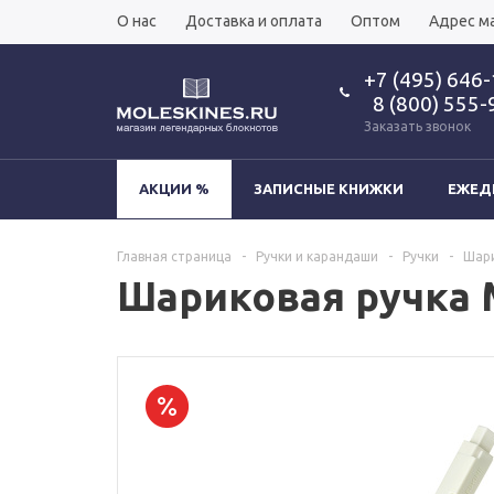
О нас
Доставка и оплата
Оптом
Адрес м
+7 (495) 646
8 (800) 555-
Заказать звонок
АКЦИИ %
ЗАПИСНЫЕ КНИЖКИ
ЕЖЕД
Главная страница
-
Ручки и карандаши
-
Ручки
-
Шари
Шариковая ручка Mo