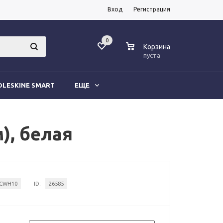
Вход
Регистрация
0
0
Корзина
пуста
LESKINE SMART
ЕЩЕ
), белая
CWH10
ID:
26585