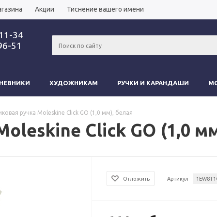
агазина
Акции
Тиснение вашего имени
-11-34
96-51
НЕВНИКИ
ХУДОЖНИКАМ
РУЧКИ И КАРАНДАШИ
MO
ковая ручка Moleskine Click GO (1,0 мм), белая
leskine Click GO (1,0 мм
Отложить
Артикул
1EW8T1