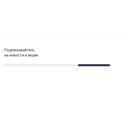
Подписывайтесь
на новости и акции
+7 (495) 646-11-34
8 (800) 555-96-51