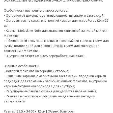
рюкзак делает его идеальной сумкой для любых приключений.
Особенности внутреннего пространства:
- Основное отделение с затягивающимся шнурком и застежкой;
- Оставайтесь на связи: внутренний карман для устройства (24 x 22
см);
- Карман Moleskine Note для хранения карманной записной книжки
Moleskine;
- 1 безопасный карман на молнии и 1 органайзер с держателем для
ручки, подкладкой для очков и держателем для аксессуаров:
совместим с Moleskine.
- Внутренняя отделка: 100% переработанная ткань.
Внешние особенности:
- Логотип Moleskine на передней стороне;
- 3 внешних кармана с магнитными застежками: передний карман
подходит для карманных записных книжек Moleskine, внутренние
карманы/отделения подходят для ноутбука;
- Регулируемые лямки рюкзака для удобства перемещения;
- Ремень с монограммой логотипа, выдавленным методом
термопечати.
Размер: 25,5 x 34,00 x 12 см | Объем: 9 литров.