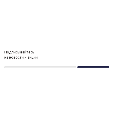
Подписывайтесь
на новости и акции
+7 (495) 646-11-34
8 (800) 555-96-51