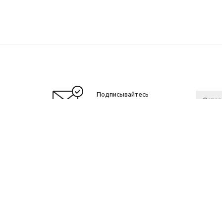
Подписывайтесь
на новости и акции
О нас
c 10 до 21 без выходных
Ваканс
ОГРНИП: 323774600518961
ИНН: 770172066632
ИП Антохин Михаил Андреевич