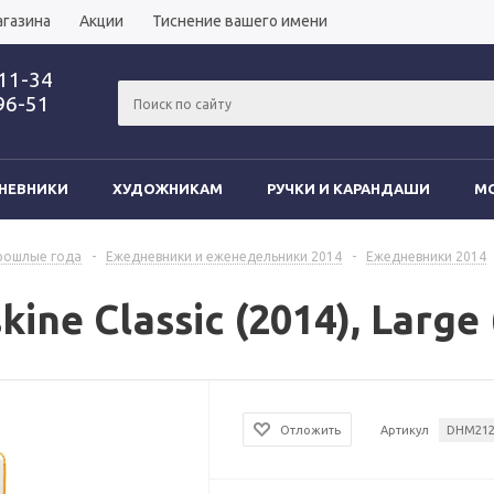
агазина
Акции
Тиснение вашего имени
-11-34
96-51
НЕВНИКИ
ХУДОЖНИКАМ
РУЧКИ И КАРАНДАШИ
MO
рошлые года
-
Ежедневники и еженедельники 2014
-
Ежедневники 2014
ne Classic (2014), Large
Отложить
Артикул
DHM21