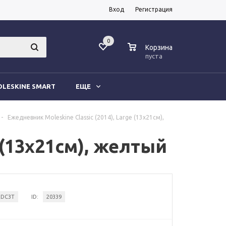
Вход
Регистрация
0
0
Корзина
пуста
LESKINE SMART
ЕЩЕ
-
Ежедневник Moleskine Classic (2014), Large (13x21см),
 (13x21см), желтый
2DC3T
ID:
20339