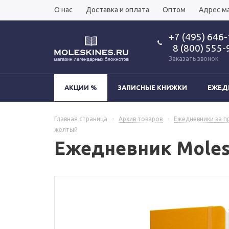
О нас
Доставка и оплата
Оптом
Адрес м
+7 (495) 646
8 (800) 555-
Заказать звонок
АКЦИИ %
ЗАПИСНЫЕ КНИЖКИ
ЕЖЕД
Главная страница
-
Архив товаров
-
Ежедневники за п
желтый
Ежедневник Moleski