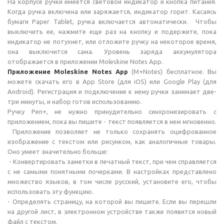
На корпусе ручки имеется световой индикатор и кнопка питания.
Когда ручка включена или заряжается, индикатор горит. Касаясь
бумаги Paper Tablet, ручка включается автоматически. Чтобы
выключить ее, нажмите еще раз на кнопку и подержите, пока
индикатор не потухнет, или отложите ручку на некоторое время,
она выключится сама. Уровень заряда аккумулятора
отображается в приложении Moleskine Notes App.
Приложение Moleskine Notes App
(M+Notes) бесплатное. Вы
можете скачать его в App Store (для iOS) или Google Play (для
Android). Регистрация и подключение к нему ручки занимает две-
три минуты, и набор готов использованию.
Ручку Pen+, не нужно принудительно синхронизировать с
приложением, пока вы пишите - текст появляется в нем мгновенно.
Приложение позволяет не только сохранять оцифрованное
изображение с текстом или рисунком, как аналогичные товары.
Оно умеет значительно больше:
- Конвертировать заметки в печатный текст, при чем справляется
с не самыми понятными почерками. В настройках представлено
множество языков, в том числе русский, установите его, чтобы
использовать эту функцию.
- Определять страницу, на которой вы пишите. Если вы перешли
на другой лист, в электронном устройстве также появится новый
файл с текстом.