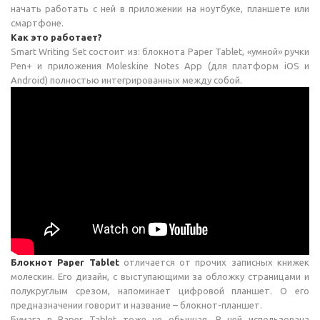
начать работать с ней в приложении на ноутбуке, планшете или
смартфоне.
Как это работает?
Smart Writing Set состоит из: блокнота Paper Tablet, «умной» ручки
Pen+ и приложения Moleskine Notes App (для платформ iOS и
Android) полностью интегрированных между собой.
Блокнот Paper Tablet
отличается от прочих записных книжек
молескин. Его дизайн, с выступающими за обложку страницами и
полукруглым срезом, напоминает цифровой планшет. О его
предназначении говорит и название – блокнот-планшет.
Бумага в Paper Tablet тоже не обычная. В ней использована