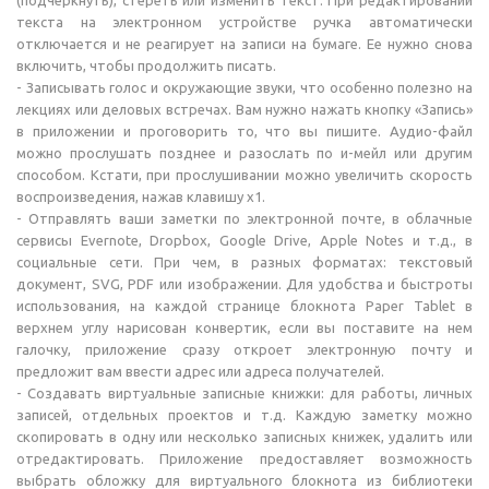
(подчеркнуть), стереть или изменить текст. При редактировании
текста на электронном устройстве ручка автоматически
отключается и не реагирует на записи на бумаге. Ее нужно снова
включить, чтобы продолжить писать.
- Записывать голос и окружающие звуки, что особенно полезно на
лекциях или деловых встречах. Вам нужно нажать кнопку «Запись»
в приложении и проговорить то, что вы пишите. Аудио-файл
можно прослушать позднее и разослать по и-мейл или другим
способом. Кстати, при прослушивании можно увеличить скорость
воспроизведения, нажав клавишу x1.
- Отправлять ваши заметки по электронной почте, в облачные
сервисы Evernote, Dropbox, Google Drive, Apple Notes и т.д., в
социальные сети. При чем, в разных форматах: текстовый
документ, SVG, PDF или изображении. Для удобства и быстроты
использования, на каждой странице блокнота Paper Tablet в
верхнем углу нарисован конвертик, если вы поставите на нем
галочку, приложение сразу откроет электронную почту и
предложит вам ввести адрес или адреса получателей.
- Создавать виртуальные записные книжки: для работы, личных
записей, отдельных проектов и т.д. Каждую заметку можно
скопировать в одну или несколько записных книжек, удалить или
отредактировать. Приложение предоставляет возможность
выбрать обложку для виртуального блокнота из библиотеки