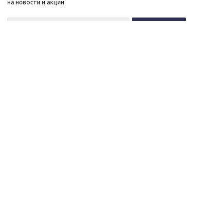
на новости и акции
+7 (495) 646-11-34
8 (800) 555-96-51
О нас
c 10 до 21 без выходных
Новости
Контакты
ОГРНИП:
Вакансии
323774600518961
Публичная оферта
ИНН: 770172066632
Политика конфиденциальности
ИП Антохин Михаил
Андреевич