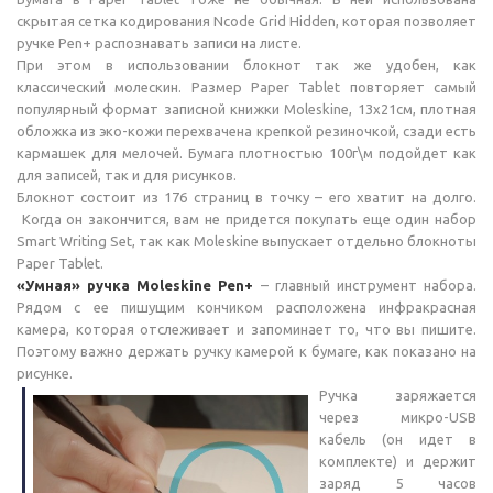
скрытая сетка кодирования Ncode Grid Hidden, которая позволяет
ручке Pen+ распознавать записи на листе.
При этом в использовании блокнот так же удобен, как
классический молескин. Размер Paper Tablet повторяет самый
популярный формат записной книжки Moleskine, 13х21см, плотная
обложка из эко-кожи перехвачена крепкой резиночкой, сзади есть
кармашек для мелочей. Бумага плотностью 100г\м подойдет как
для записей, так и для рисунков.
Блокнот состоит из 176 страниц в точку – его хватит на долго.
Когда он закончится, вам не придется покупать еще один набор
Smart Writing Set, так как Moleskine выпускает отдельно блокноты
Paper Tablet.
«Умная» ручка Moleskine Pen+
– главный инструмент набора.
Рядом с ее пишущим кончиком расположена инфракрасная
камера, которая отслеживает и запоминает то, что вы пишите.
Поэтому важно держать ручку камерой к бумаге, как показано на
рисунке.
Ручка заряжается
через микро-USB
кабель (он идет в
комплекте) и держит
заряд 5 часов