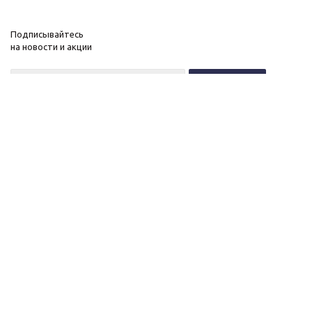
Подписывайтесь
на новости и акции
+7 (495) 646-11-34
8 (800) 555-96-51
О нас
c 10 до 21 без выходных
Новости
Контакты
ОГРНИП:
Вакансии
323774600518961
Публичная оферта
ИНН: 770172066632
Политика конфиденциальности
ИП Антохин Михаил