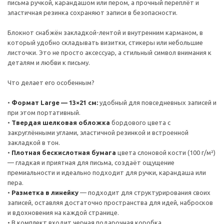
письма ручкой, карандашом или пером, а прочный переплёт и
эластичная резинка сохраняют записи в безопасности.
Блокнот снабжён закладкой-лентой и внутренним карманом, в
который удобно складывать визитки, стикеры или небольшие
листочки. Это не просто аксессуар, а стильный символ внимания к
деталям и любви к письму.
Что делает его особенным?
•
Формат Large — 13×21 см:
удобный для повседневных записей и
при этом портативный.
•
Твердая шелковая обложка
бордового цвета с
закруглёнными углами, эластичной резинкой и встроенной
закладкой в тон.
•
Плотная бескислотная бумага
цвета слоновой кости (100 г/м²)
— гладкая и приятная для письма, создаёт ощущение
премиальности и идеально подходит для ручки, карандаша или
пера.
•
Разметка в линейку
— подходит для структурирования своих
записей, оставляя достаточно пространства для идей, набросков
и вдохновения на каждой странице.
• В комплект входит черная подарочная коробка.