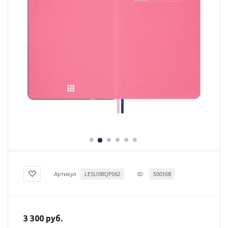
Артикул
LESU08QP062
ID:
500368
3 300 руб.