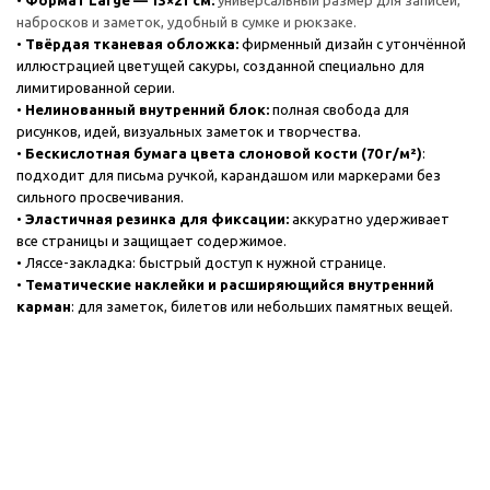
•
Формат Large — 13×21 см:
универсальный размер для записей,
набросков и заметок, удобный в сумке и рюкзаке.
•
Твёрдая тканевая обложка:
фирменный дизайн с утончённой
иллюстрацией цветущей сакуры, созданной специально для
лимитированной серии.
•
Нелинованный внутренний блок:
полная свобода для
рисунков, идей, визуальных заметок и творчества.
•
Бескислотная бумага цвета слоновой кости (70 г/м²)
:
подходит для письма ручкой, карандашом или маркерами без
сильного просвечивания.
•
Эластичная резинка для фиксации:
аккуратно удерживает
все страницы и защищает содержимое.
• Ляссе-закладка: быстрый доступ к нужной странице.
•
Тематические наклейки и р
асширяющийся внутренний
карман
: для заметок, билетов или небольших памятных вещей.