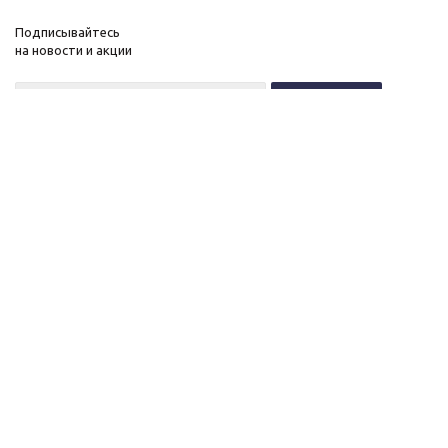
Подписывайтесь
на новости и акции
+7 (495) 646-11-34
8 (800) 555-96-51
О нас
c 10 до 21 без выходных
Новости
Контакты
ОГРНИП:
Вакансии
323774600518961
Публичная оферта
ИНН: 770172066632
Политика конфиденциальности
ИП Антохин Михаил
Андреевич