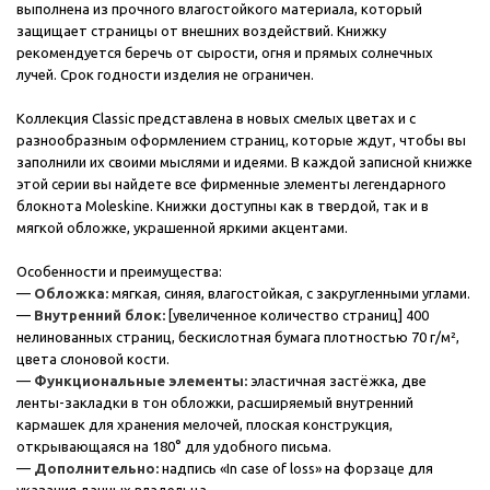
выполнена из прочного влагостойкого материала, который
защищает страницы от внешних воздействий. Книжку
рекомендуется беречь от сырости, огня и прямых солнечных
лучей. Срок годности изделия не ограничен.
Коллекция Classic представлена в новых смелых цветах и с
разнообразным оформлением страниц, которые ждут, чтобы вы
заполнили их своими мыслями и идеями. В каждой записной книжке
этой серии вы найдете все фирменные элементы легендарного
блокнота Moleskine. Книжки доступны как в твердой, так и в
мягкой обложке, украшенной яркими акцентами.
Особенности и преимущества:
—
Обложка:
мягкая, синяя, влагостойкая, с закругленными углами.
—
Внутренний блок:
[увеличенное количество страниц] 400
нелинованных страниц, бескислотная бумага плотностью 70 г/м²,
цвета слоновой кости.
—
Функциональные элементы:
эластичная застёжка, две
ленты-закладки в тон обложки, расширяемый внутренний
кармашек для хранения мелочей, плоская конструкция,
открывающаяся на 180° для удобного письма.
—
Дополнительно:
надпись «In case of loss» на форзаце для