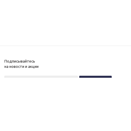
Подписывайтесь
на новости и акции
+7 (495) 646-11-34
8 (800) 555-96-51