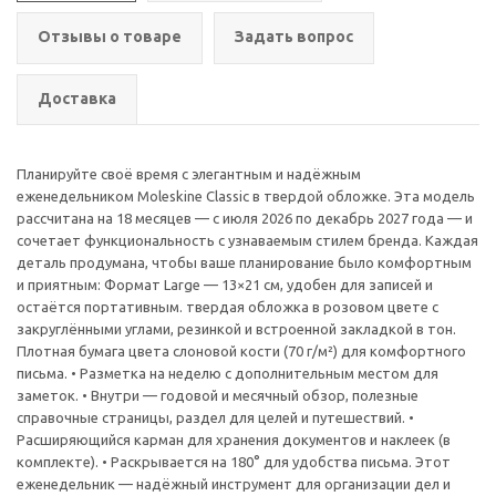
Отзывы о товаре
Задать вопрос
Доставка
Планируйте своё время с элегантным и надёжным
еженедельником Moleskine Classic в твердой обложке. Эта модель
рассчитана на 18 месяцев — с июля 2026 по декабрь 2027 года — и
сочетает функциональность с узнаваемым стилем бренда. Каждая
деталь продумана, чтобы ваше планирование было комфортным
и приятным: Формат Large — 13×21 см, удобен для записей и
остаётся портативным. твердая обложка в розовом цвете с
закруглёнными углами, резинкой и встроенной закладкой в тон.
Плотная бумага цвета слоновой кости (70 г/м²) для комфортного
письма. • Разметка на неделю с дополнительным местом для
заметок. • Внутри — годовой и месячный обзор, полезные
справочные страницы, раздел для целей и путешествий. •
Расширяющийся карман для хранения документов и наклеек (в
комплекте). • Раскрывается на 180° для удобства письма. Этот
еженедельник — надёжный инструмент для организации дел и