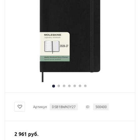
Артикул
DSB18WN3Y27
ID:
500400
2 961 руб.