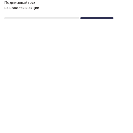
Подписывайтесь
на новости и акции
+7 (495) 646-11-34
8 (800) 555-96-51
О нас
c 10 до 21 без выходных
Новости
Контакты
ОГРНИП:
Вакансии
323774600518961
Публичная оферта
ИНН: 770172066632
Политика конфиденциальности
ИП Антохин Михаил
Андреевич