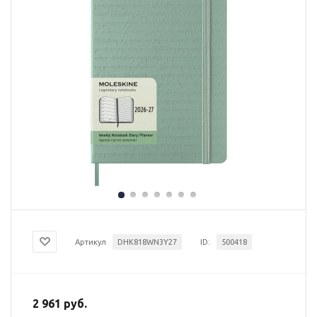
Артикул
DHK818WN3Y27
ID:
500418
2 961 руб.