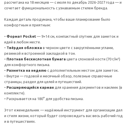
рассчитана на 18 месяцев — с июля по декабрь 2026-2027 года — и
сочетает функциональность с узнаваемым стилем бренда.
Каждая деталь продумана, чтобы ваше планирование было
комфортным и приятным:
•
Формат Pocket
— 9×14 см, компактный спутник для заметок и
идей в любом месте.
•
Твёрдая обложка
в черном цвете с закруглёнными углами,
резинкой и встроенной закладкой в тон.
•
Плотная бескислотная бумага
цвета слоновой кости (70 г/м²)
для комфортного письма.
•
Разметка на неделю
с дополнительным местом для заметок.
• Внутри — годовой и месячный обзор, полезные справочные
страницы, раздел для целей и путешествий.
•
Расширяющийся карман
для хранения документов и наклеек (в
комплекте).
• Раскрывается на 180° для удобства письма.
Этот еженедельник — надёжный инструмент для организации дел
и стиля жизни, который будет сопровождать вас весь рабочий год
и в путешествиях.