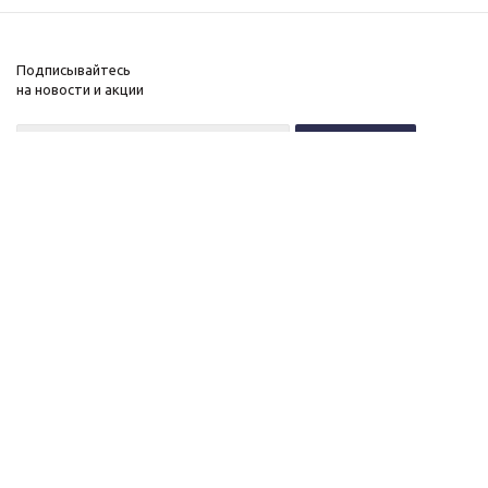
Подписывайтесь
на новости и акции
+7 (495) 646-11-34
8 (800) 555-96-51
О нас
c 10 до 21 без выходных
Новости
Контакты
ОГРНИП:
Вакансии
323774600518961
Публичная оферта
ИНН: 770172066632