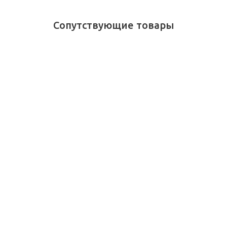
Сопутствующие товары
Ручка-роллер Moleskine
x Kaweco 0,7 мм,
Красная, в подарочной
упаковке
Достаточно